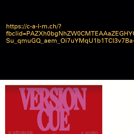
https://c-a-l-m.ch/?
fbclid=PAZXh0bgNhZW0CMTEAAaZEGHYOT
Su_qmuGQ_aem_Oi7uYMqU1b1TCI3v7Ba