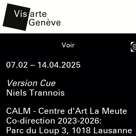
Aller
Main
Onglets
Voir
au
navigation
principaux
contenu
07.02 – 14.04.2025
principal
Version Cue
Niels Trannois
CALM - Centre d'Art La Meute
Co-direction 2023-2026:
Parc du Loup 3, 1018 Lausanne