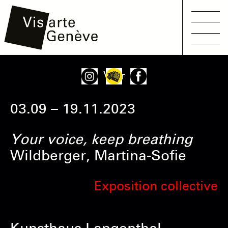
Main
Aller
Onglets
Voir
navigation
au
principaux
contenu
03.09 – 19.11.2023
principal
Your voice, keep breathing
Wildberger, Martina-Sofie
Exposition collective