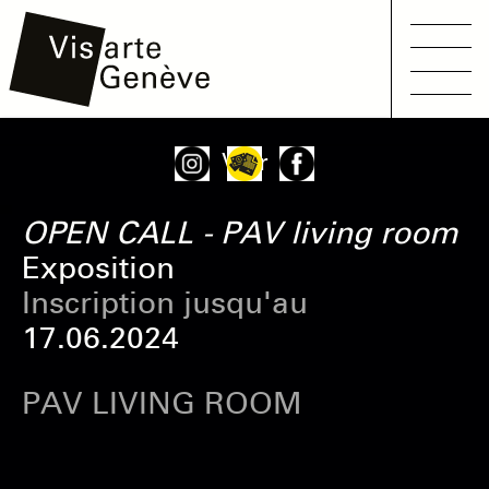
Main
Aller
Onglets
Voir
navigation
au
principaux
contenu
OPEN CALL - PAV living room
principal
Exposition
Inscription jusqu'au
17.06.2024
PAV LIVING ROOM