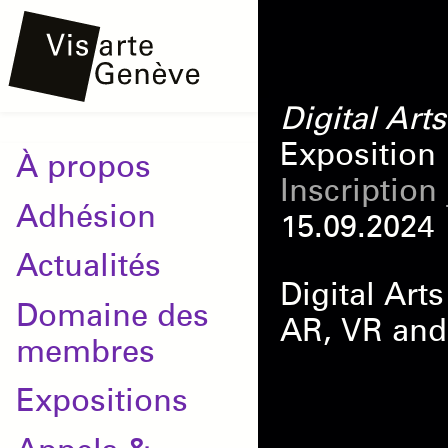
Aller
Onglets
au
principaux
contenu
Digital Arts
principal
Exposition
Main
À propos
Inscription
navigation
Adhésion
15.09.2024
Actualités
Digital Art
Domaine des
AR, VR an
membres
Expositions