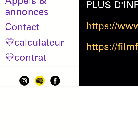
Appels &
PLUS D'IN
annonces
https://www
Contact
💛calculateur
https://fi
💛contrat