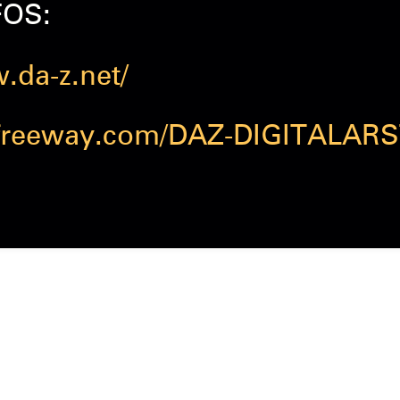
FOS:
.da-z.net/
lmfreeway.com/DAZ-DIGITALA