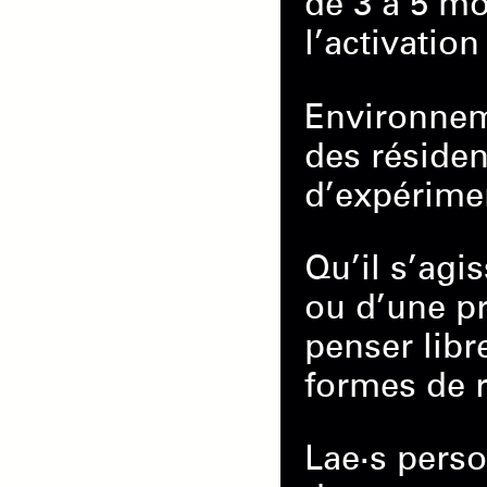
de 3 à 5 mo
l’activation
Environnem
des résident
d’expérimen
Qu’il s’agi
ou d’une pr
penser lib
formes de r
Lae·s perso