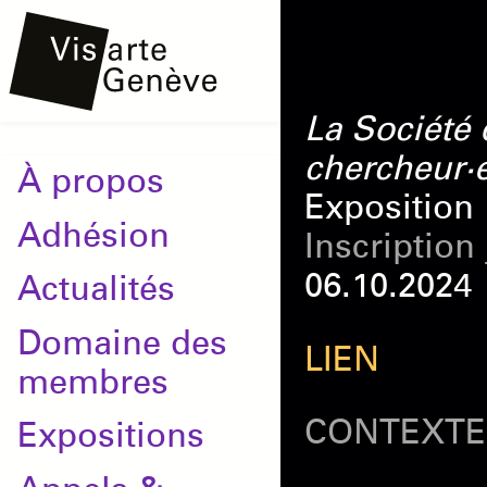
Aller
Onglets
au
principaux
contenu
La Société
principal
chercheur·
Main
À propos
Exposition
navigation
Adhésion
Inscription
06.10.2024
Actualités
Domaine des
LIEN
membres
CONTEXTE
Expositions