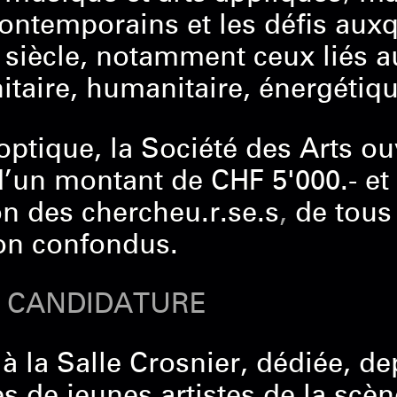
ontemporains et les défis auxq
e
siècle, notamment ceux liés a
nitaire, humanitaire, énergéti
optique, la Société des Arts o
’un montant de CHF 5'000.- et
on des chercheu.r.se.s
,
de tou
ion confondus.
À CANDIDATURE
 à la Salle Crosnier, dédiée, d
s de jeunes artistes de la scèn