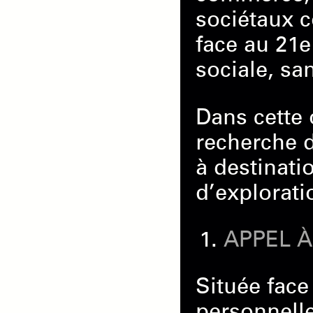
sociétaux c
face au 21
sociale, sa
Dans cette 
recherche d
à destinati
d’explorat
APPEL 
Située face
personnelle