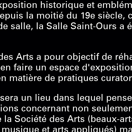
position historique et emblém
epuis la moitié du 19
e
siècle,
e salle, la Salle Saint-Ours a 
des Arts a pour objectif de réha
d'en faire un espace d'expositi
n matière de pratiques curator
sera un lieu dans lequel pense
tions concernant non seulemen
e la Société des Arts (beaux-art
musique et arts appliqués) m