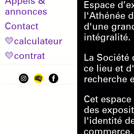
Appels &
Espace d’ex
annonces
l'Athénée d
Contact
d'une grand
intégralité.
💛calculateur
💛contrat
La Société 
ce lieu et 
recherche e
Cet espace 
des exposi
l'identité d
commerce, 