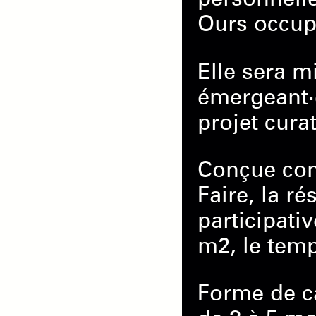
Ours occupe
Elle sera m
émergeant·e
projet curat
Conçue com
Faire, la r
participati
m
2
, le tem
Forme de c