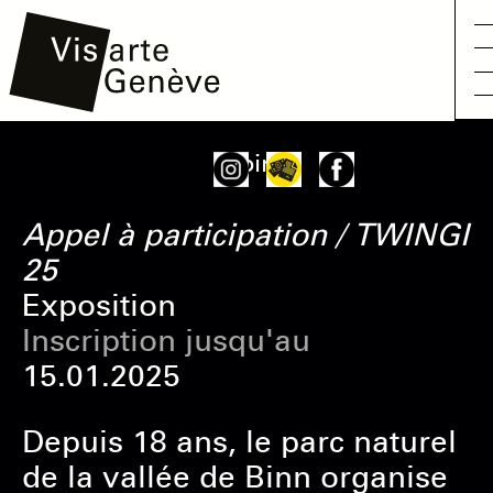
Aller
Main
Onglets
Voir
au
navigation
principaux
contenu
Appel à participation / TWINGI
principal
25
Exposition
Inscription jusqu'au
15.01.2025
Depuis 18 ans, le parc naturel
de la vallée de Binn organise