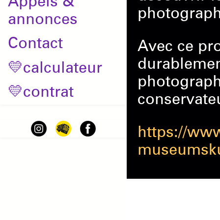
Appels &
photograph
annonces
Contact
Avec ce pr
durablemen
💛calculateur
photographi
💛contrat
conservate
https://ww
museumskur