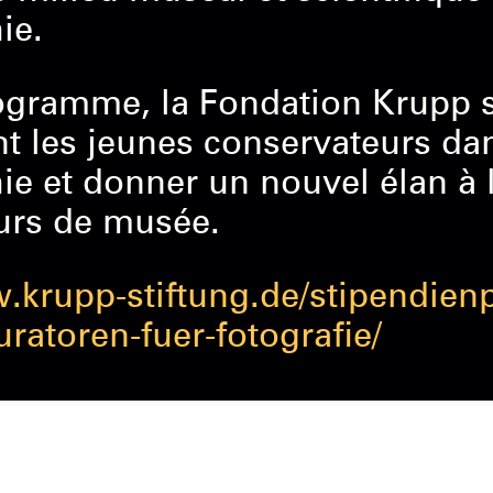
ie.
ogramme, la Fondation Krupp 
t les jeunes conservateurs dan
e et donner un nouvel élan à 
urs de musée.
w.krupp-stiftung.de/stipendie
atoren-fuer-fotografie/