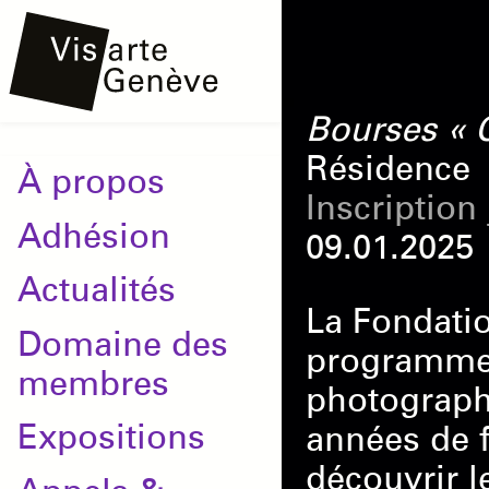
Aller
Onglets
au
principaux
contenu
Bourses « 
principal
Résidence
Main
À propos
Inscription
navigation
Adhésion
09.01.2025
Actualités
La Fondatio
Domaine des
programme 
membres
photographi
Expositions
années de f
découvrir l