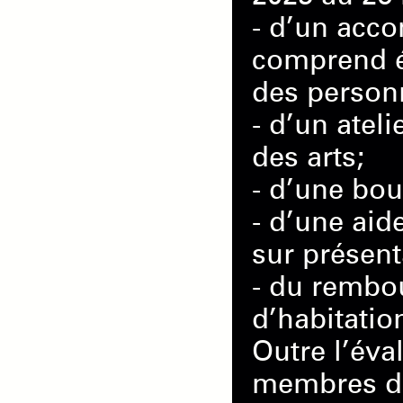
- d’un acco
comprend ég
des personn
- d’un atel
des arts;
- d’une bou
- d’une aid
sur présent
- du rembou
d’habitation
Outre l’éva
membres du 