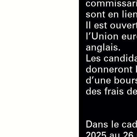
commissaria
sont en li
Il est ouve
l’Union eur
anglais.
Les candida
donneront l
d’une bours
des frais d
Dans le cad
2025 au 26 