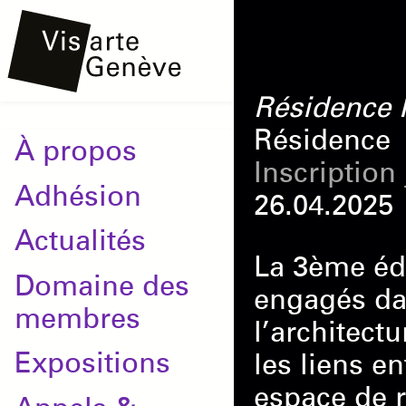
Aller
Onglets
au
principaux
contenu
Résidence I
principal
Résidence
Main
À propos
Inscription
navigation
Adhésion
26.04.2025
Actualités
La 3ème édi
Domaine des
engagés dan
membres
l’architect
Expositions
les liens e
espace de r