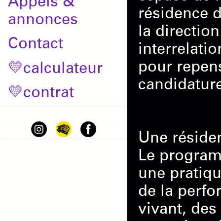
Appels &
résidence d
annonces
la directio
Contact
interrelati
pour repens
💛calculateur
candidature
💛contrat
Une résiden
Le program
une pratiqu
de la perf
vivant, des