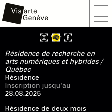
Main
Aller
Onglets
Voir
navigation
au
principaux
contenu
Résidence de recherche en
principal
arts numériques et hybrides /
Québec
Résidence
Inscription jusqu'au
28.08.2025
Résidence de deux mois