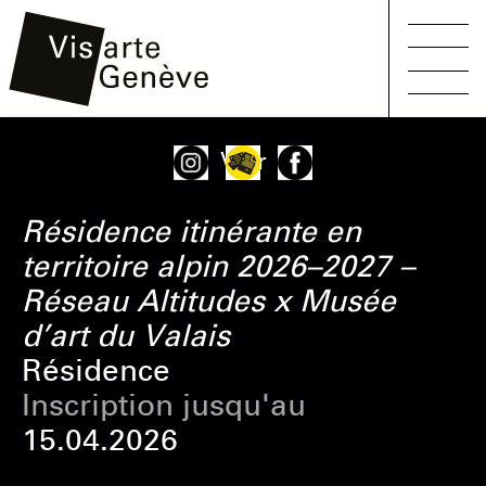
Main
Aller
Onglets
Voir
navigation
au
principaux
contenu
Résidence itinérante en
principal
territoire alpin 2026–2027 –
Réseau Altitudes x Musée
d’art du Valais
Résidence
Inscription jusqu'au
15.04.2026