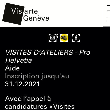
Aller
Main
Onglets
Voir
au
navigation
principaux
contenu
VISITES D’ATELIERS - Pro
principal
Helvetia
Aide
Inscription jusqu'au
31.12.2021
Avec l’appel à
candidatures «Visites