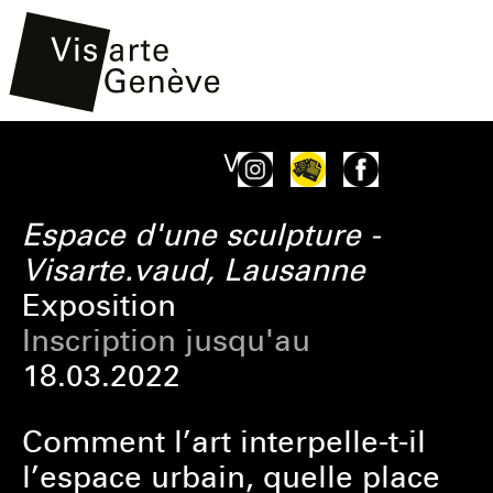
Aller
Main
Onglets
Voir
au
navigation
principaux
contenu
Espace d'une sculpture -
principal
Visarte.vaud, Lausanne
Exposition
Inscription jusqu'au
18.03.2022
Comment l’art interpelle-t-il
l’espace urbain, quelle place