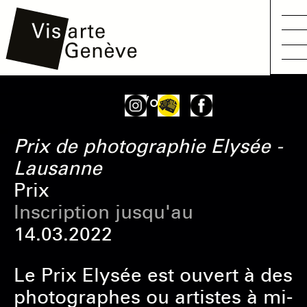
Aller
Main
Onglets
Voir
au
navigation
principaux
contenu
Prix de photographie Elysée -
principal
Lausanne
Prix
Inscription jusqu'au
14.03.2022
Le Prix Elysée est ouvert à des
photographes ou artistes à mi-