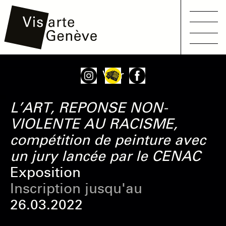
Main
Aller
Onglets
Voir
navigation
au
principaux
contenu
L’ART, REPONSE NON-
principal
VIOLENTE AU RACISME,
compétition de peinture avec
un jury lancée par le CENAC
Exposition
Inscription jusqu'au
26.03.2022