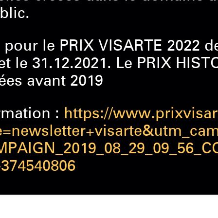
blic.
pour le PRIX VISARTE 2022 des
et le 31.12.2021. Le PRIX HIST
ées avant 2019
rmation :
https://www.prixvisar
=newsletter+visarte&utm_cam
PAIGN_2019_08_29_09_56_C
-374540806