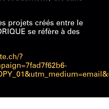
 projets créés entre le
ORIQUE se réfère à des
te.ch/?
paign=7fad7f62b6-
OPY_01&utm_medium=email&u