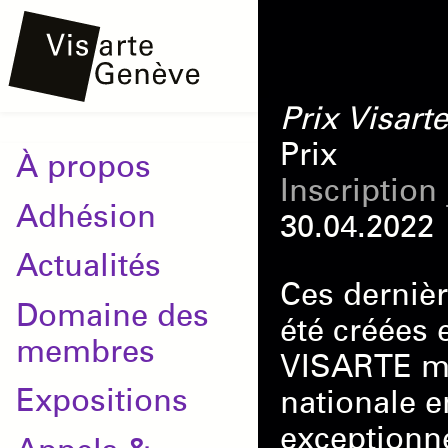
Aller
Onglets
au
principaux
contenu
Prix Visart
principal
Prix
Main
À propos
Inscription
navigation
Adhésion
30.04.2022
Actualités
Ces dernièr
Domaine des
été créées 
membres
VISARTE met
Expositions
nationale 
exceptionne