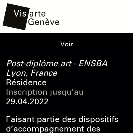
Aller
Main
Onglets
Voir
au
navigation
principaux
contenu
Post-diplôme art - ENSBA
principal
Lyon, France
Résidence
Inscription jusqu'au
29.04.2022
Faisant partie des dispositifs
d’accompagnement des