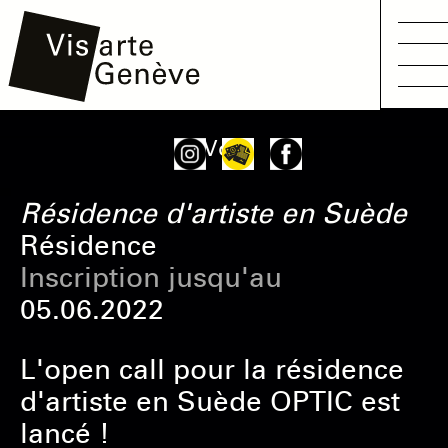
Aller
Main
Onglets
Voir
au
navigation
principaux
contenu
Résidence d'artiste en Suède
principal
Résidence
Inscription jusqu'au
05.06.2022
L'open call pour la résidence
d'artiste en Suède OPTIC est
lancé !