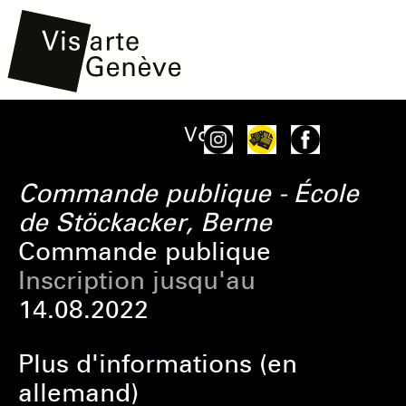
Aller
Main
Onglets
Voir
au
navigation
principaux
contenu
Commande publique - École
principal
de Stöckacker, Berne
Commande publique
Inscription jusqu'au
14.08.2022
Plus d'informations (en
allemand)