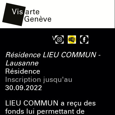
Aller
Main
Onglets
Voir
au
navigation
principaux
contenu
Résidence LIEU COMMUN -
principal
Lausanne
Résidence
Inscription jusqu'au
30.09.2022
LIEU COMMUN a reçu des
fonds lui permettant de