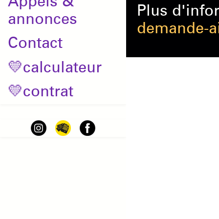
Appels &
Plus d'info
annonces
demande-aid
Contact
💛calculateur
💛contrat