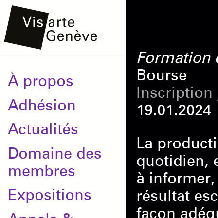
Aller
Onglets
au
principaux
contenu
Formation 
principal
Bourse
Main
À propos
Inscription
navigation
Adhésion
19.01.2024
Actualités
La product
Domaine des
quotidien, 
membres
à informer,
Expositions
résultat es
façon adéq