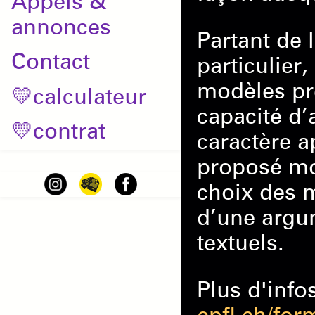
Appels &
annonces
Partant de 
Contact
particulier
modèles prê
💛calculateur
capacité d’
💛contrat
caractère a
proposé mo
choix des m
d’une argu
textuels.
Plus d'info