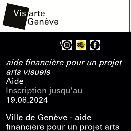
Aller
Main
Onglets
Voir
au
navigation
principaux
contenu
aide financière pour un projet
principal
arts visuels
Aide
Inscription jusqu'au
19.08.2024
Ville de Genève - aide
financière pour un projet arts